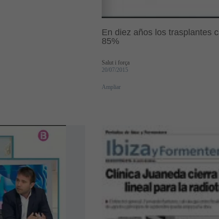
En diez años los trasplantes
85%
Salut i força
20/07/2015
Ampliar