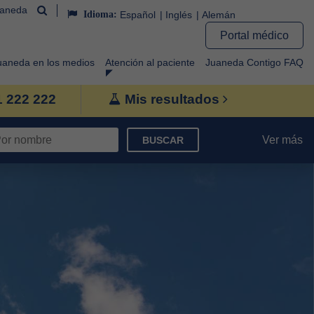
uaneda
Idioma:
Español
Inglés
Alemán
Portal médico
uaneda en los medios
Atención al paciente
Juaneda Contigo FAQ
1 222 222
Mis resultados
Ver más
BUSCAR