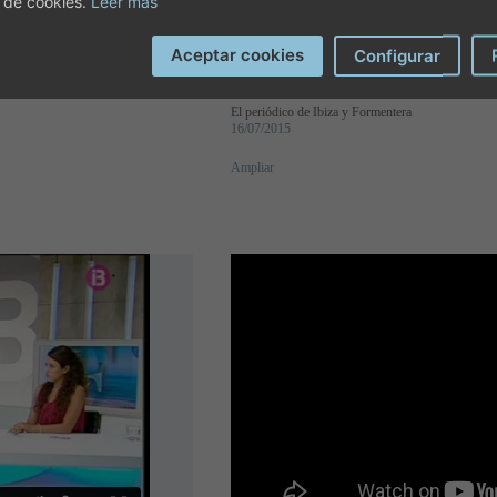
 de cookies.
Leer más
Clínica Juaneda cierra la comp
Aceptar cookies
Configurar
radioterapia de CanMisses
El periódico de Ibiza y Formentera
16/07/2015
Ampliar