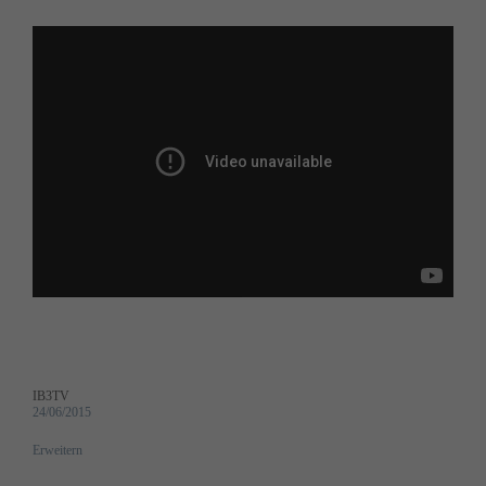
IB3TV
24/06/2015
Erweitern