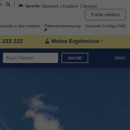
da
Sprache:
Spanisch
Englisch
Deutsch
Portal médico
uaneda in den medien
Patientenbetreuung
Juaneda Contigo FAQ
1 222 222
Meine Ergebnisse
Mehr
SUCHE