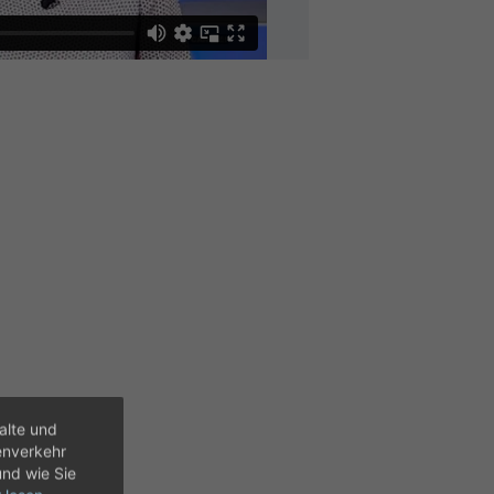
alte und
enverkehr
und wie Sie