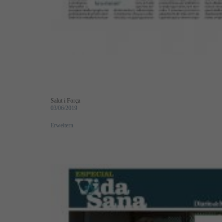
Salut i Força
03/06/2019
Erweitern