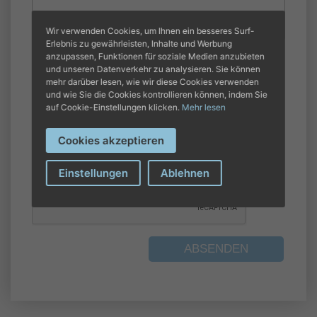
Wir verwenden Cookies, um Ihnen ein besseres Surf-
Erlebnis zu gewährleisten, Inhalte und Werbung
anzupassen, Funktionen für soziale Medien anzubieten
Ich habe die grundlegenden Informationen
und unseren Datenverkehr zu analysieren. Sie können
mehr darüber lesen, wie wir diese Cookies verwenden
gelesen
datenschutz
*
und wie Sie die Cookies kontrollieren können, indem Sie
Es werden zwei Varianten der Datenschutzgrundinformationen angeboten,
auf Cookie-Einstellungen klicken.
Mehr lesen
die eine sieht eine Nutzung der Daten zu Werbezwecken vor und die andere
nicht. Wenn Sie beabsichtigen, das Formular für diese Zwecke zu nutzen,
müssen Sie in den Datenschutz-Grundinformationen die Version auswählen,
Cookies akzeptieren
die diesen Zweck sowie das Kästchen zur Genehmigung des Versands von
Werbung enthält.
Einstellungen
Ablehnen
ABSENDEN