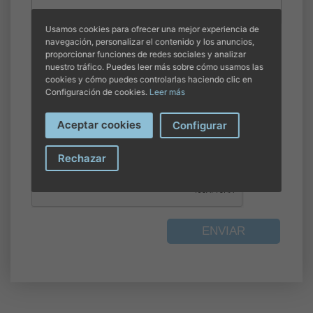
Usamos cookies para ofrecer una mejor experiencia de
navegación, personalizar el contenido y los anuncios,
He leído la información básica de
protección de
proporcionar funciones de redes sociales y analizar
datos
*
nuestro tráfico. Puedes leer más sobre cómo usamos las
cookies y cómo puedes controlarlas haciendo clic en
Se ofrecen dos variantes de la información básica de protección de datos,
Configuración de cookies.
Leer más
una que contempla la explotación de los datos para fines publicitarios y la
otra no. Si se ha previsto utilizar el formulario para estos fines, debe
seleccionarse la versión de la información básica de protección de datos que
Aceptar cookies
Configurar
incluye esta finalidad además de incluir la casilla para autorizar el envío de
publicidad.
Rechazar
ENVIAR