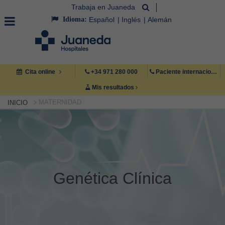
Trabaja en Juaneda
Idioma:
Español
Inglés
Alemán
Cita online
+34 971 280 000
Paciente internacional +34 971 222 222
Mis resultados
MATERNIDAD
INICIO
Genética Clínica