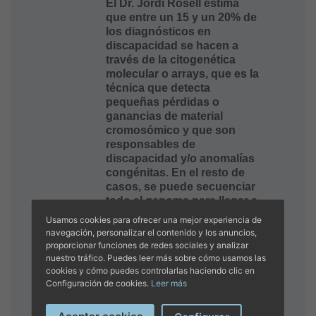
El Dr. Jordi Rosell estima
que entre un 15 y un 20% de
los diagnósticos en
discapacidad se hacen a
través de la citogenética
molecular o arrays, que es la
técnica que detecta
pequeñas pérdidas o
ganancias de material
cromosómico y que son
responsables de
discapacidad y/o anomalías
congénitas. En el resto de
casos, se puede secuenciar
todo el genoma para llegar a
la totalidad de diagnósticos
Usamos cookies para ofrecer una mejor experiencia de
genéticos.
navegación, personalizar el contenido y los anuncios,
proporcionar funciones de redes sociales y analizar
nuestro tráfico. Puedes leer más sobre cómo usamos las
También podrán acudir
cookies y cómo puedes controlarlas haciendo clic en
pacientes adultos con un
Configuración de cookies.
Leer más
problema metabólico o
antecedentes de