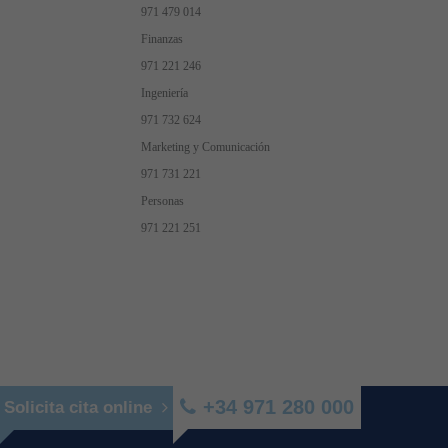
971 479 014
Finanzas
971 221 246
Ingeniería
971 732 624
Marketing y Comunicación
971 731 221
Personas
971 221 251
+34 971 280 000
Solicita cita online