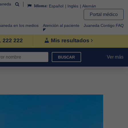
uaneda
Idioma:
Español
Inglés
Alemán
Portal médico
uaneda en los medios
Atención al paciente
Juaneda Contigo FAQ
1 222 222
Mis resultados
Ver más
BUSCAR