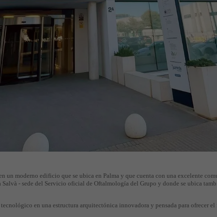
 en un moderno edificio que se ubica en Palma y que cuenta con una excelente com
 Salvà - sede del Servicio oficial de Oftalmología del Grupo y donde se ubica tamb
tecnológico en una estructura arquitectónica innovadora y pensada para ofrecer el m