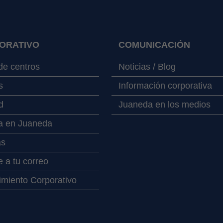
ORATIVO
COMUNICACIÓN
e centros
Noticias / Blog
s
Información corporativa
d
Juaneda en los medios
a en Juaneda
as
 a tu correo
miento Corporativo