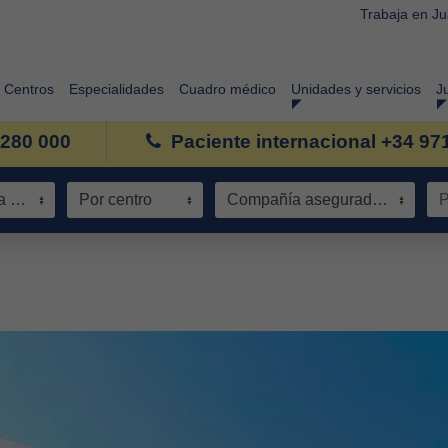
Trabaja en J
Centros
Especialidades
Cuadro médico
Unidades y servicios
J
 280 000
Paciente internacional +34 97
Especialidad / Área de conocimiento
Por centro
Compañía aseguradora