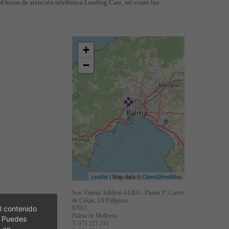
 24 horas de atención telefónica Leading Care, así como los
+
−
Leaflet
| Map data ©
OpenStreetMap
Son Valentí, Edificio ALBA - Planta 3ª, Carrer
de Calçat, 2A Polígono
l contenido
07011
Palma de Mallorca
. Puedes
T. 971 221 251
c en