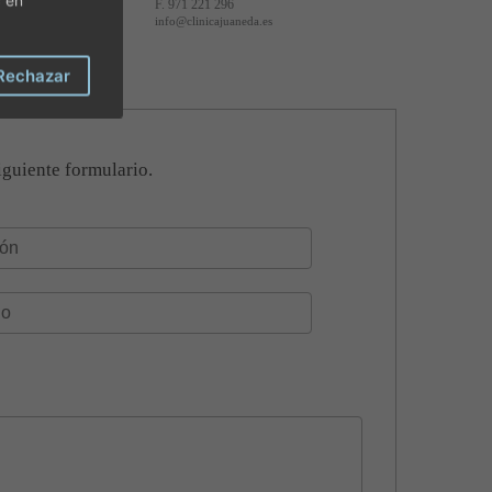
F. 971 221 296
info@clinicajuaneda.es
Rechazar
iguiente formulario.