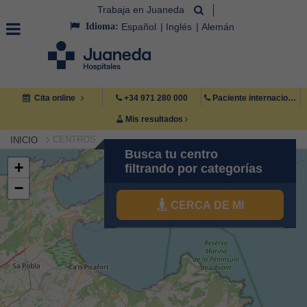
Trabaja en Juaneda
Idioma:
Español
Inglés
Alemán
Cita online
+34 971 280 000
Paciente internacional +34 971 222 222
Mis resultados
CENTROS
INICIO
Busca tu centro
+
filtrando por categorías
−
CERCA DE MI