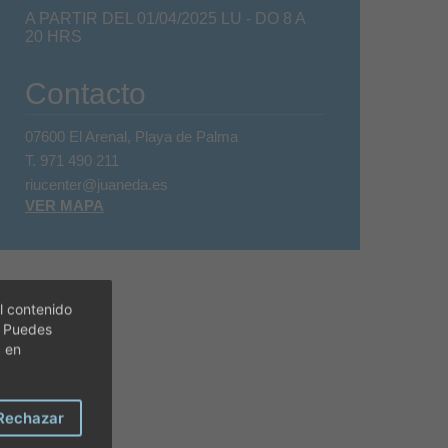
A PARTIR DEL 01/04/2025 LU - DO 8 A
20 HRS
Contacto
07600 El Arenal, Playa de Palma
T.
971 490 211
riucenter@juaneda.es
VER MAPA
l contenido
. Puedes
c en
Rechazar