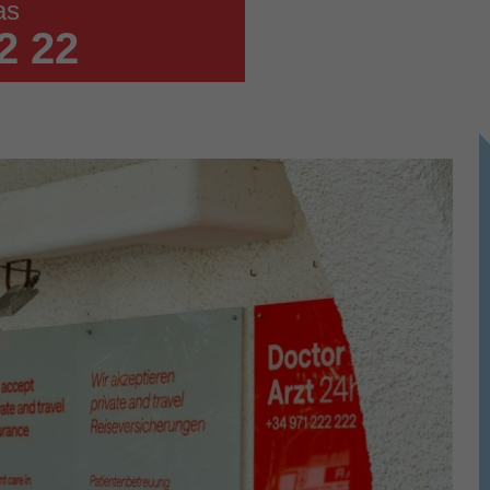
as
2 22