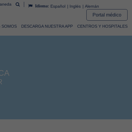
uaneda
Idioma:
Español
Inglés
Alemán
Portal médico
S SOMOS
DESCARGA NUESTRA APP
CENTROS Y HOSPITALES
CA
R