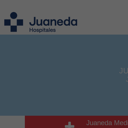
J
Juaneda Medi