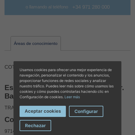
o llamando al teléfono
+34 971 280 000
Áreas de conocimiento
COT
Usamos cookies para ofrecer una mejor experiencia de
navegación, personalizar el contenido y los anuncios,
proporcionar funciones de redes sociales y analizar
Especialidades y Formación de Dr.
nuestro tráfico. Puedes leer más sobre cómo usamos las
cookies y cómo puedes controlarlas haciendo clic en
Bartolomeu Cantarellas Calvo
Configuración de cookies.
Leer más
TRAUMATOLOGIA Y CIRUGIA ORTOPEDICA
Aceptar cookies
Configurar
Contacto y citas
Rechazar
971481500 Y 971 351115