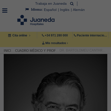
Trabaja en Juaneda
Idioma:
Español
Inglés
Alemán
Cita online
+34 971 280 000
Paciente internacional +34 971 222 222
Mis resultados
DR. BARTOLOMEU CANTARELLAS CALVO
INICIO
CUADRO MÉDICO Y PROFESIONAL