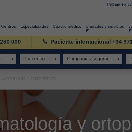
Trabaja en J
Centros
Especialidades
Cuadro médico
Unidades y servicios
J
 280 000
Paciente internacional +34 97
Especialidad / Área de conocimiento
Por centro
Compañía aseguradora
AUMATOLOGÍA Y ORTOPÉDICA
matología y ortop