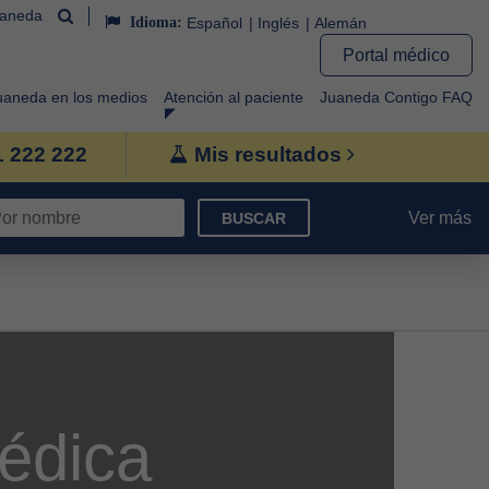
uaneda
Idioma:
Español
Inglés
Alemán
Portal médico
uaneda en los medios
Atención al paciente
Juaneda Contigo FAQ
1 222 222
Mis resultados
Ver más
BUSCAR
édica