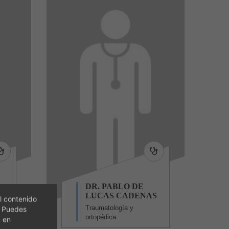
DR. PABLO DE
R
LUCAS CADENAS
l contenido
Traumatología y
. Puedes
ortopédica
c en