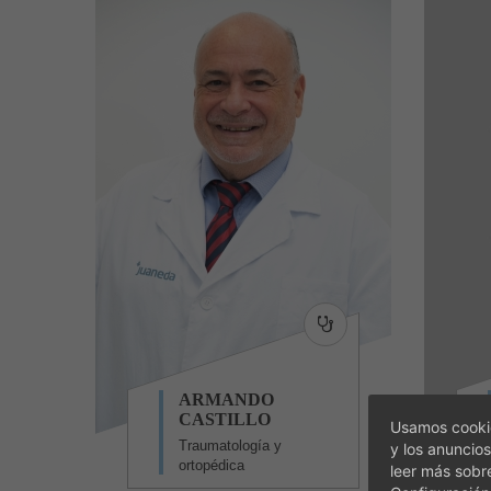
ARMANDO
CASTILLO
Usamos cookie
Traumatología y
y los anuncios
ortopédica
leer más sobr