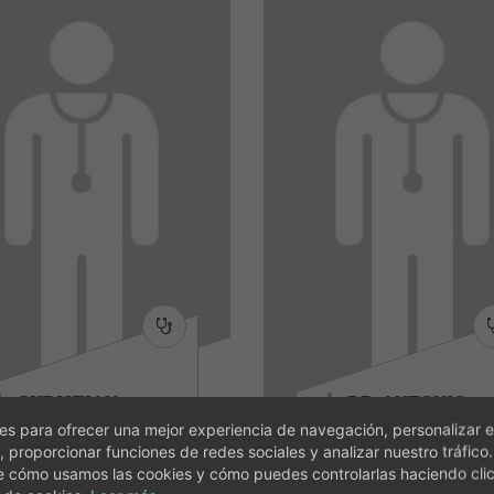
CHRISTIAN
DR. ANTONIO
CHATELET LUDY
CORRAL MUNA
s para ofrecer una mejor experiencia de navegación, personalizar e
Traumatología y
Traumatología y
, proporcionar funciones de redes sociales y analizar nuestro tráfico
ortopédica
ortopédica
e cómo usamos las cookies y cómo puedes controlarlas haciendo cli