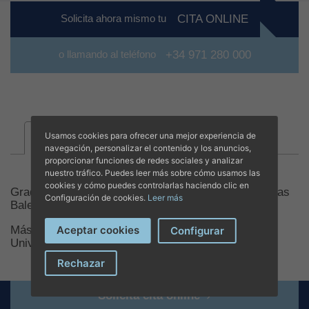
Solicita ahora mismo tu
CITA ONLINE
o llamando al teléfono
+34 971 280 000
Usamos cookies para ofrecer una mejor experiencia de
Títulos
navegación, personalizar el contenido y los anuncios,
proporcionar funciones de redes sociales y analizar
nuestro tráfico. Puedes leer más sobre cómo usamos las
cookies y cómo puedes controlarlas haciendo clic en
Graduada en Psicología en la Universidad de las Islas
Configuración de cookies.
Leer más
Baleares (UIB)
Máster en Psicología General Sanitaria en la
Aceptar cookies
Configurar
Universidad de Girona
Rechazar
Solicita cita online