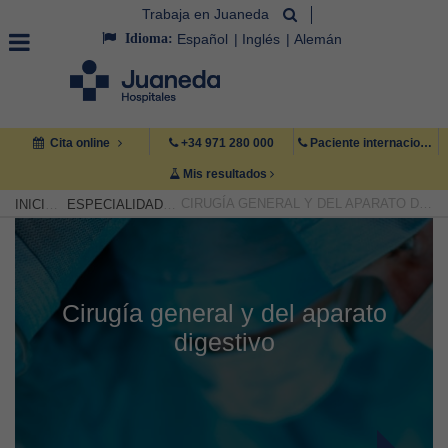
Trabaja en Juaneda
Idioma:
Español
Inglés
Alemán
Cita online
+34 971 280 000
Paciente internacional +34 971 222 222
Mis resultados
CIRUGÍA GENERAL Y DEL APARATO DIGESTIVO
INICIO
ESPECIALIDADES
Cirugía general y del aparato
digestivo