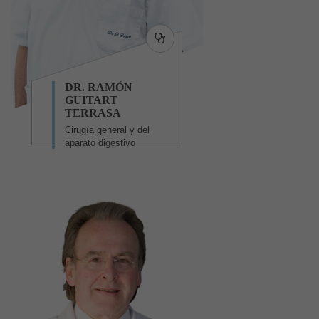
DR. RAMÓN
GUITART
TERRASA
Cirugía general y del
aparato digestivo