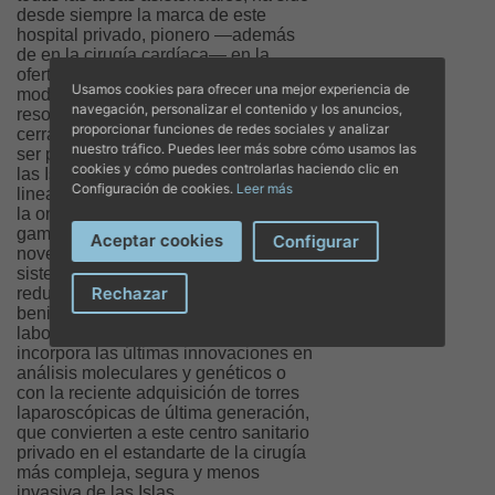
desde siempre la marca de este
hospital privado, pionero —además
de en la cirugía cardíaca— en la
oferta de los servicios radiológicos
Usamos cookies para ofrecer una mejor experiencia de
modernos, con los TACs y
navegación, personalizar el contenido y los anuncios,
resonancias magnéticas (abiertas y
proporcionar funciones de redes sociales y analizar
cerradas) de última generación; en
nuestro tráfico. Puedes leer más sobre cómo usamos las
ser primer y único hospital privado de
cookies y cómo puedes controlarlas haciendo clic en
las Islas en poseer un acelerador
Configuración de cookies.
Leer más
lineal para dispensar a sus pacientes
la oncología radioterápica de más alta
gama y seguridad; en ofrecer
Aceptar cookies
Configurar
novedades exclusivas, como el
sistema Rezüm para la rápida
Rechazar
reducción ambulatoria de hipertrofias
benignas de próstata; con un
laboratorio de análisis clínicos que
incorpora las últimas innovaciones en
análisis moleculares y genéticos o
con la reciente adquisición de torres
laparoscópicas de última generación,
que convierten a este centro sanitario
privado en el estandarte de la cirugía
más compleja, segura y menos
invasiva de las Islas.