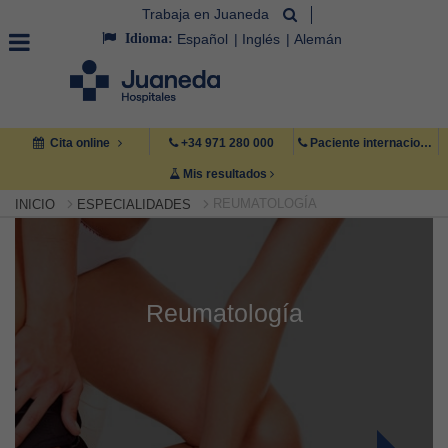
Trabaja en Juaneda
Idioma:
Español
Inglés
Alemán
Cita online
+34 971 280 000
Paciente internacional +34 971 222 222
Mis resultados
REUMATOLOGÍA
INICIO
ESPECIALIDADES
Reumatología