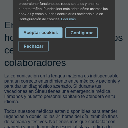
proporcionar funciones de redes sociales y analizar
nuestro tráfico. Puedes leer más sobre cómo usamos las
cookies y cómo puedes controlarlas haciendo clic en
Configuración de cookies.
Leer más
Encuentra tu médico 24
Aceptar cookies
Configurar
horas en Sineu en nuestros
Rechazar
centros y hospitales
colaboradores
La comunicación en la lengua materna es indispensable
para un correcto entendimiento entre médico y paciente y
para dar un diagnóstico acertado. Si durante tus
vacaciones en Sineu tienes una emergencia médica,
llámanos y nuestro personal sanitario te atenderá en tu
idioma.
Todos nuestros médicos están disponibles para atender
urgencias a domicilio las 24 horas del día, también fines
de semana y festivos. No tienes más que contactar con
Juaneda y uno de nuestros especialistas acudirá a tu