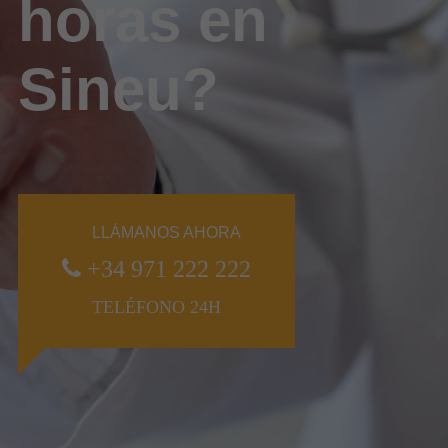
horas en
Sineu?
LLÁMANOS AHORA
+34 971 222 222
TELÉFONO 24H