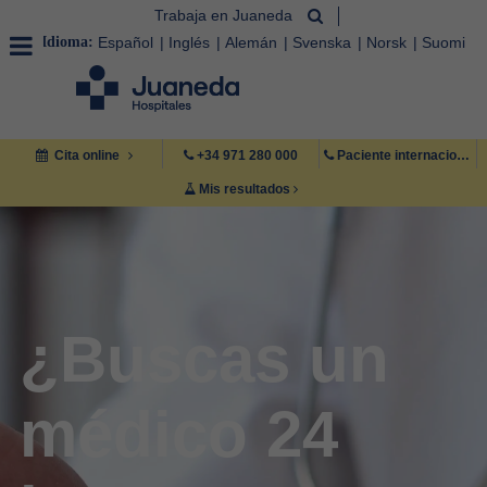
Trabaja en Juaneda
Idioma:
Español
Inglés
Alemán
Svenska
Norsk
Suomi
Cita online
+34 971 280 000
Paciente internacional +34 971 222 222
Mis resultados
¿Buscas un
médico 24