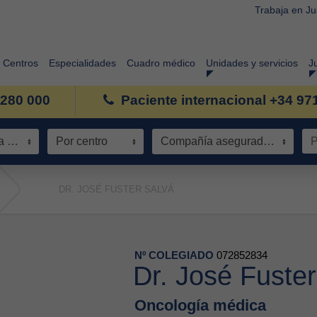
Trabaja en J
Centros
Especialidades
Cuadro médico
Unidades y servicios
J
 280 000
Paciente internacional +34 97
Especialidad / Área de conocimiento
Por centro
Compañía aseguradora
DR. JOSÉ FUSTER SALVÁ
Nº COLEGIADO
072852834
Dr. José Fuster
Oncología médica