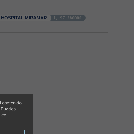
 HOSPITAL MIRAMAR
971280000
l contenido
. Puedes
c en