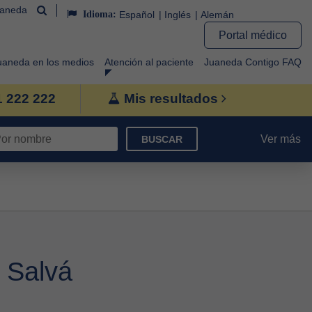
uaneda
Idioma:
Español
Inglés
Alemán
Portal médico
uaneda en los medios
Atención al paciente
Juaneda Contigo FAQ
1 222 222
Mis resultados
Ver más
BUSCAR
 Salvá