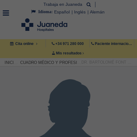
Trabaja en Juaneda
Idioma:
Español
Inglés
Alemán
Cita online
+34 971 280 000
Paciente internacional +34 971 222 222
Mis resultados
DR. BARTOLOMÉ FONT CORTAL
INICIO
CUADRO MÉDICO Y PROFESIONAL