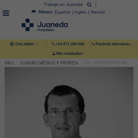
Trabaja en Juaneda
Idioma:
Español
Inglés
Alemán
Cita online
+34 971 280 000
Paciente internacional +34 971 222 222
Mis resultados
DR. XAVIER PONS MARQUÉS
INICIO
CUADRO MÉDICO Y PROFESIONAL