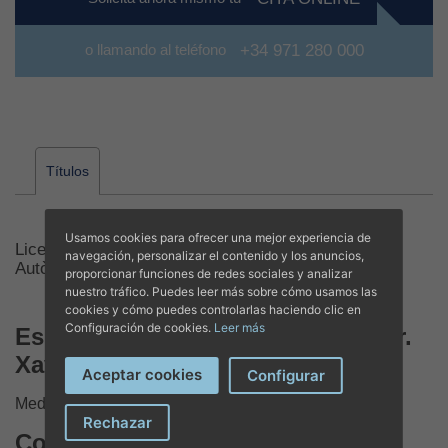
o llamando al teléfono
+34 971 280 000
Títulos
Usamos cookies para ofrecer una mejor experiencia de
Licenciado en Medicina y Cirugía por la Universitat
navegación, personalizar el contenido y los anuncios,
Autònoma de Barcelona (1997).
proporcionar funciones de redes sociales y analizar
nuestro tráfico. Puedes leer más sobre cómo usamos las
cookies y cómo puedes controlarlas haciendo clic en
Configuración de cookies.
Leer más
Especialidades y Formación de Dr.
Xavier Pons Marqués
Aceptar cookies
Configurar
Medicina General
Rechazar
Contacto y citas