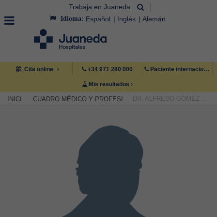
Trabaja en Juaneda
Idioma:
Español
Inglés
Alemán
Cita online
+34 971 280 000
Paciente internacional +34 971 222 222
Mis resultados
DR. ALFREDO GÓMEZ JAUME
INICIO
CUADRO MÉDICO Y PROFESIONAL