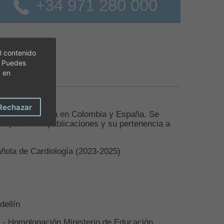
+34 971 280 000
o
l contenido
. Puedes
c en
Rechazar
te e investigadora en Colombia y España. Se
icipación en publicaciones y su pertenencia a
ñola de Cardiología (2023-2025)
dellín
tá - Homologación Ministerio de Educación