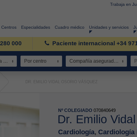
Trabaja en J
Centros
Especialidades
Cuadro médico
Unidades y servicios
J
 280 000
Paciente internacional +34 97
Especialidad / Área de conocimiento
Por centro
Compañía aseguradora
DR. EMILIO VIDAL OSORIO VÁSQUEZ
Nº COLEGIADO
070840649
Dr. Emilio Vida
Cardiología
,
Cardiología