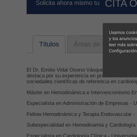
CITA 
Solicita ahora mismo tu
Usamos cookie
y los anuncios
Títulos
Áreas de interés
leer más sobr
Configuración
El Dr. Emilio Vidal Osorio Vásquez es un cardió
destaca por su experiencia en procedimientos d
sociedades científicas de referencia en cardiolo
Máster en Hemodinámica e Intervencionismo End
Especialista en Administración de Empresas - 
Fellow Hemodinámica y Terapia Endovascular - H
Subespecialidad en Hemodinamia y Cardiología I
Especialista en Cardiología Clínica - Universid