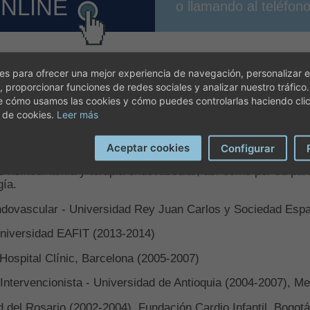
ONLINE
o llamando al teléfon
s para ofrecer una mejor experiencia de navegación, personalizar e
, proporcionar funciones de redes sociales y analizar nuestro tráfico
Investigaciones
e cómo usamos las cookies y cómo puedes controlarlas haciendo cli
 de cookies.
Leer más
Aceptar cookies
Configurar
logo intervencionista con amplia trayectoria clínica, docen
e hemodinamia y terapia endovascular, así como por su part
gía.
ovascular - Universidad Rey Juan Carlos y Sociedad Espa
Universidad EAFIT (2013-2014)
ospital Clínic, Barcelona (2005-2007)
ntervencionista - Universidad de Antioquia (2004-2007), Me
ad del Rosario (2002-2004), Fundación Cardio Infantil, Bogo