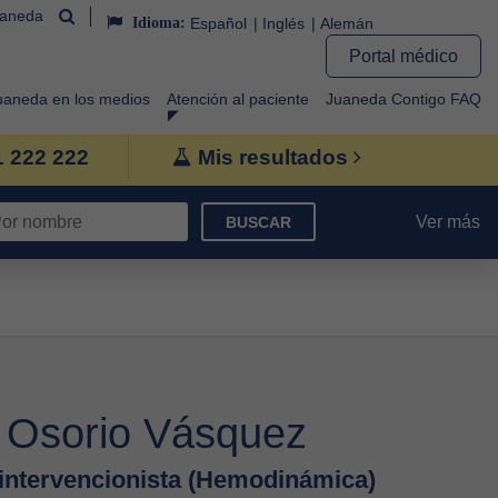
uaneda
Idioma:
Español
Inglés
Alemán
Portal médico
uaneda en los medios
Atención al paciente
Juaneda Contigo FAQ
1 222 222
Mis resultados
Ver más
BUSCAR
l Osorio Vásquez
 intervencionista (Hemodinámica)