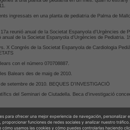
011.
ients ingressats en una planta de pediatria de Palma de Mal
17a reunió anual de la Societat Espanyola d’Urgències de Ped
ó anual de la Societat Espanyola d’Urgències de Pediatria. 1
ys. X Congrés de la Societat Espanyola de Cardiologia Pedi
IETATS
 Balears con el número 070708887.
Illes Balears des de maig de 2010.
 des de setembre de 2010. BEQUES D’INVESTIGACIÓ
tífics del Seminari de Ciutadella. Beca d’investigació conced
s para ofrecer una mejor experiencia de navegación, personalizar e
, proporcionar funciones de redes sociales y analizar nuestro tráfico
e cómo usamos las cookies y cómo puedes controlarlas haciendo cli