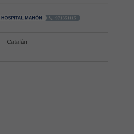
 HOSPITAL MAHÓN
971351115
Catalán