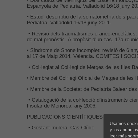
Espanyola de Pediatria. Valladolid 16/18 juny 2
• Estudi descriptiu de la somatometria dels pac
Pediatria. Valladolid 16/18 juny 2011.
• Revisió dels traumatismes craneo-encefàlics. 
de mal pronòstic. A propòsit d’un cas. 17a reuni
• Síndrome de Shone incomplet: revisió de 6 an
al 17 de Maig 2014, València. COMITES I SOC
• Col·legiat al Col·legi de Metges de les Illes
• Membre del Col·legi Oficial de Metges de les 
• Membre de la Societat de Pediatria Balear
• Catalogació de la col·lecció d’instruments cien
Insular de Menorca, any 2006.
PUBLICACIONS CIENTÍFIQUES
Usamos cookie
• Gestant mulera. Cas Clínic
y los anuncios
leer más sobr