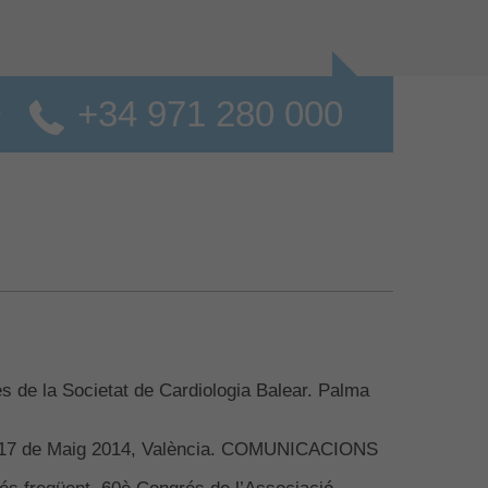
+34 971 280 000
o
és de la Societat de Cardiologia Balear. Palma
 al 17 de Maig 2014, València. COMUNICACIONS
 és freqüent. 60è Congrés de l’Associació