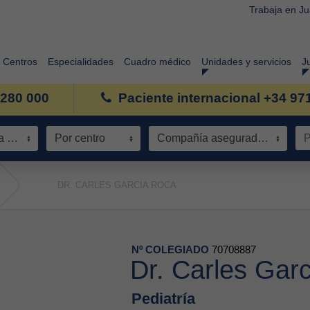
Trabaja en J
Centros
Especialidades
Cuadro médico
Unidades y servicios
J
 280 000
Paciente internacional +34 97
Especialidad / Área de conocimiento
Por centro
Compañía aseguradora
DR. CARLES GARCIA ROCA
Nº COLEGIADO
70708887
Dr. Carles Gar
Pediatría