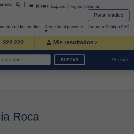
uaneda
Idioma:
Español
Inglés
Alemán
Portal médico
uaneda en los medios
Atención al paciente
Juaneda Contigo FAQ
1 222 222
Mis resultados
Ver más
BUSCAR
cia Roca