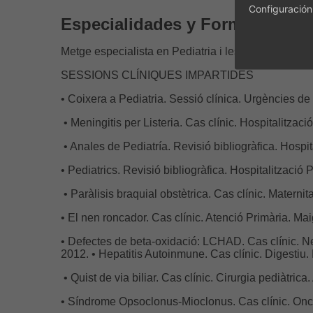
Configuración
Especialidades y Formación de 
Metge especialista en Pediatria i les seves Àrees 
SESSIONS CLÍNIQUES IMPARTIDES
• Coixera a Pediatria. Sessió clínica. Urgències de 
• Meningitis per Listeria. Cas clínic. Hospitalitzac
• Anales de Pediatría. Revisió bibliogràfica. Hospi
• Pediatrics. Revisió bibliogràfica. Hospitalització 
• Paràlisis braquial obstètrica. Cas clínic. Materni
• El nen roncador. Cas clínic. Atenció Primària. Ma
• Defectes de beta-oxidació: LCHAD. Cas clínic. N
2012. • Hepatitis Autoinmune. Cas clínic. Digestiu.
• Quist de via biliar. Cas clínic. Cirurgia pediàtrica
• Síndrome Opsoclonus-Mioclonus. Cas clínic. Onc