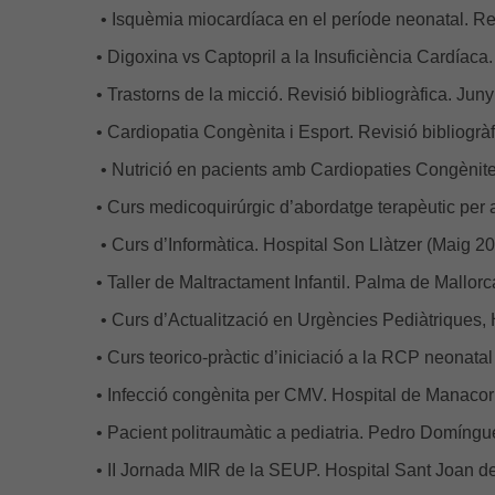
• Isquèmia miocardíaca en el període neonatal. Re
• Digoxina vs Captopril a la Insuficiència Cardíaca
• Trastorns de la micció. Revisió bibliogràfica. Jun
• Cardiopatia Congènita i Esport. Revisió bibliogrà
• Nutrició en pacients amb Cardiopaties Congè
• Curs medicoquirúrgic d’abordatge terapèutic per 
• Curs d’Informàtica. Hospital Son Llàtzer (Maig 20
• Taller de Maltractament Infantil. Palma de Mallo
• Curs d’Actualització en Urgències Pediàtriques,
• Curs teorico-pràctic d’iniciació a la RCP neonatal
• Infecció congènita per CMV. Hospital de Manacor 
• Pacient politraumàtic a pediatria. Pedro Domíngu
• II Jornada MIR de la SEUP. Hospital Sant Joan d