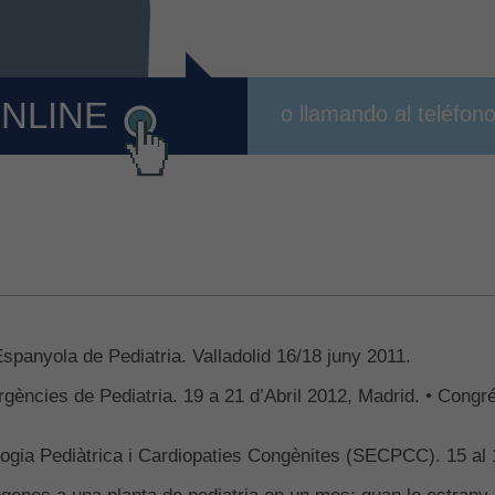
ONLINE
o llamando al teléfon
nyola de Pediatria. Valladolid 16/18 juny 2011.
gències de Pediatria. 19 a 21 d’Abril 2012, Madrid. • Congr
ologia Pediàtrica i Cardiopaties Congènites (SECPCC). 15
genes a una planta de pediatria en un mes: quan lo estrany