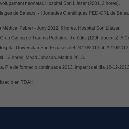
envolupament neonatal. Hospital Son Llàtzer (2001, 2 hores).
 Metges de Balears. • I Jornades Científiques PED-ORL de Balea
 Mèdica. Febrer - Juny 2012, 6 hores. Hospital Son Llàtzer.
). Grup Galleg de Trauma Pediàtric. 9 crèdits (120h docents). A
ospital Universitari Son Espases del 24/10/2013 al 25/10/2013 (
antil. 12 hores. Mead Johnson. Madrid 2013.
a. Pla de formació continuada 2013, impartit del dia 12-12-201
alització en TDAH