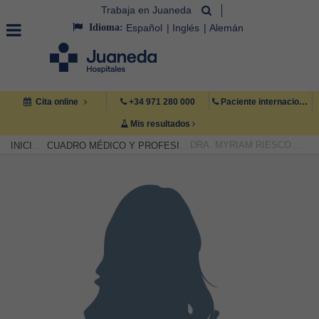
Trabaja en Juaneda
Idioma:
Español
Inglés
Alemán
Cita online
+34 971 280 000
Paciente internacional +34 971 222 222
Mis resultados
DRA. MYRIAM RIESCO CRESPO
INICIO
CUADRO MÉDICO Y PROFESIONAL