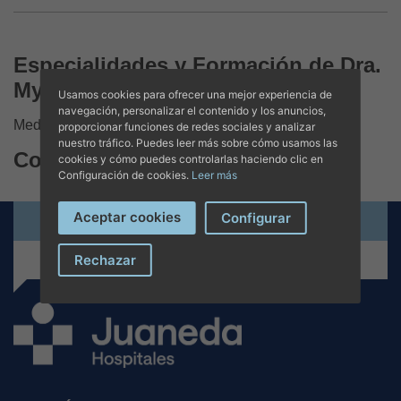
Especialidades y Formación de Dra.
Myriam Riesco Crespo
Usamos cookies para ofrecer una mejor experiencia de
navegación, personalizar el contenido y los anuncios,
Medicina Intensiva
proporcionar funciones de redes sociales y analizar
nuestro tráfico. Puedes leer más sobre cómo usamos las
Contacto y citas
cookies y cómo puedes controlarlas haciendo clic en
Configuración de cookies.
Leer más
Aceptar cookies
Configurar
Solicita cita online
+34 971 280 000
Rechazar