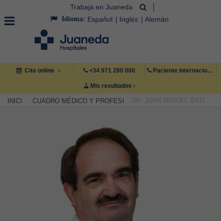
Trabaja en Juaneda
Idioma:
Español
Inglés
Alemán
Cita online
+34 971 280 000
Paciente internacional +34 971 222 222
Mis resultados
DR. JUAN MIGUEL BATLE VIDAL
INICIO
CUADRO MÉDICO Y PROFESIONAL