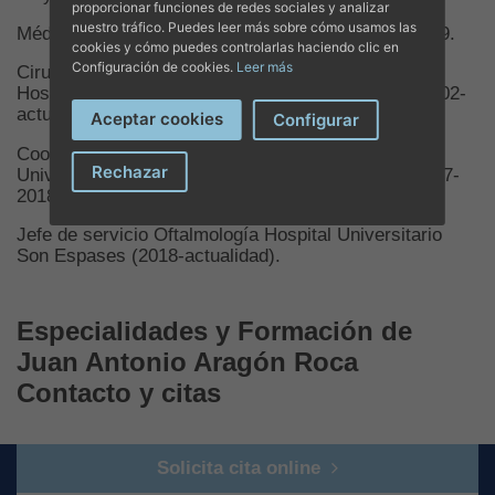
proporcionar funciones de redes sociales y analizar
nuestro tráfico. Puedes leer más sobre cómo usamos las
Médico oftalmólogo en Oftalmedic Salvà desde 2009.
cookies y cómo puedes controlarlas haciendo clic en
Configuración de cookies.
Leer más
Cirujano Especialista en Cirugía Vitreorretiniana en
Hospital Universitario Son Dureta/Son Espases (2002-
actualidad).
Aceptar cookies
Configurar
Coordinador del Servicio de Oftalmología Hospital
Rechazar
Universitario Son Espases, Palma de Mallorca (2017-
2018).
Jefe de servicio Oftalmología Hospital Universitario
Son Espases (2018-actualidad).
Especialidades y Formación de
Juan Antonio Aragón Roca
Contacto y citas
Solicita cita online