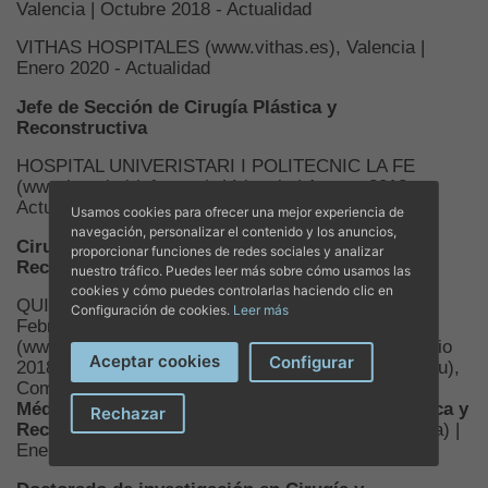
Valencia | Octubre 2018 - Actualidad
VITHAS HOSPITALES (www.vithas.es), Valencia |
Enero 2020 - Actualidad
Jefe de Sección de Cirugía Plástica y
Reconstructiva
HOSPITAL UNIVERISTARI I POLITECNIC LA FE
(www.hospital-lafe.com), Valencia | Agosto 2018 -
Actualidad
Usamos cookies para ofrecer una mejor experiencia de
navegación, personalizar el contenido y los anuncios,
Cirujano especialista en Cirugía Plástica y
proporcionar funciones de redes sociales y analizar
Reconstructiva
nuestro tráfico. Puedes leer más sobre cómo usamos las
cookies y cómo puedes controlarlas haciendo clic en
QUIRÓNSALUD (www.quironsalud.es), Valencia |
Configuración de cookies.
Leer más
Febrero 2017 - Noviembre 2018CLÍNICA CAVADAS
(www.clinicacavadas.es), Valencia | Julio 2009 - Julio
Aceptar cookies
Configurar
2018PRÁCTICA PRIVADA (www.alessandrothione.eu),
Como (Italia) | Octubre 2006 - Junio 2009
Director
Médico & Cirujano especialista en Cirugía Plástica y
Rechazar
Reconstructiva
CLÍNICA ARS MEDICA, Pavia (Italia) |
Enero 2006 - Diciembre 2008