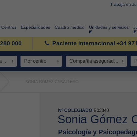
Trabaja en J
Centros
Especialidades
Cuadro médico
Unidades y servicios
J
 280 000
Paciente internacional +34 97
Especialidad / Área de conocimiento
Por centro
Compañía aseguradora
SONIA GÓMEZ CABALLERO
Nº COLEGIADO
B03349
Sonia Gómez C
Psicología y Psicopedag