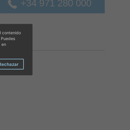
+34 971 280 000
o
l contenido
. Puedes
c en
Rechazar