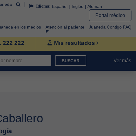
uaneda
Idioma:
Español
Inglés
Alemán
Portal médico
uaneda en los medios
Atención al paciente
Juaneda Contigo FAQ
1 222 222
Mis resultados
Ver más
BUSCAR
aballero
ogía