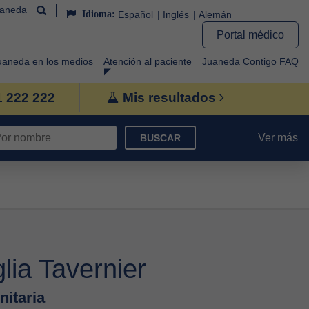
uaneda
Idioma:
Español
Inglés
Alemán
Portal médico
uaneda en los medios
Atención al paciente
Juaneda Contigo FAQ
1 222 222
Mis resultados
Ver más
BUSCAR
glia Tavernier
nitaria