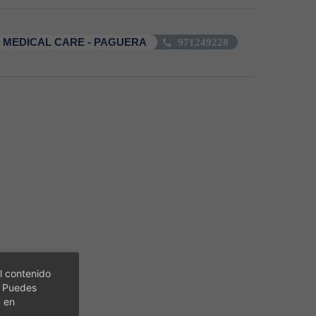
 MEDICAL CARE - PAGUERA
971249228
l contenido
. Puedes
c en