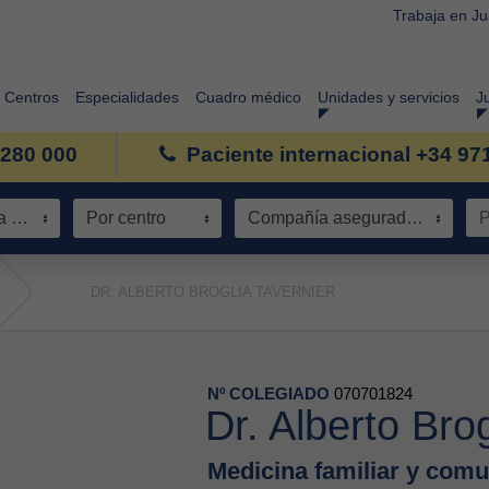
Trabaja en J
Centros
Especialidades
Cuadro médico
Unidades y servicios
J
 280 000
Paciente internacional +34 97
Especialidad / Área de conocimiento
Por centro
Compañía aseguradora
DR. ALBERTO BROGLIA TAVERNIER
Nº COLEGIADO
070701824
Dr. Alberto Bro
Medicina familiar y comu