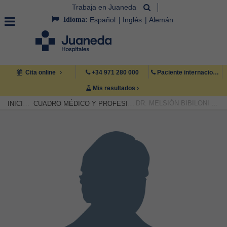
Trabaja en Juaneda
Idioma:
Español
Inglés
Alemán
Cita online
+34 971 280 000
Paciente internacional +34 971 222 222
Mis resultados
DR. MELSIÓN BIBILONI SOCÍAS
INICIO
CUADRO MÉDICO Y PROFESIONAL