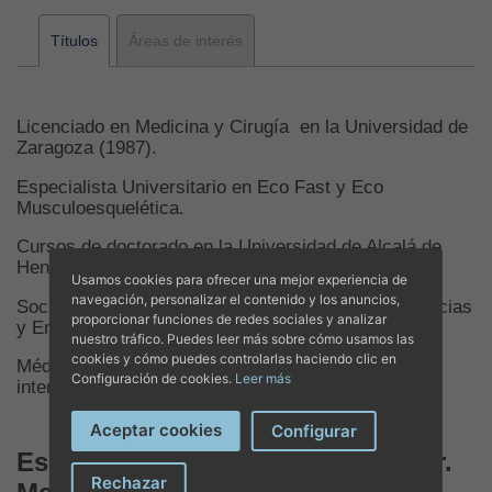
Títulos
Áreas de interés
Licenciado en Medicina y Cirugía en la Universidad de
Zaragoza (1987).
Especialista Universitario en Eco Fast y Eco
Musculoesquelética.
Cursos de doctorado en la Universidad de Alcalá de
Henares (1991/92).
Usamos cookies para ofrecer una mejor experiencia de
navegación, personalizar el contenido y los anuncios,
Socio numerario de la Sociedad Española de Urgencias
proporcionar funciones de redes sociales y analizar
y Emergencias.
nuestro tráfico. Puedes leer más sobre cómo usamos las
cookies y cómo puedes controlarlas haciendo clic en
Médico colaborador en varias expediciones
Configuración de cookies.
Leer más
internacionales con la ONG Llevant en Marxa.
Aceptar cookies
Configurar
Especialidades y Formación de Dr.
Rechazar