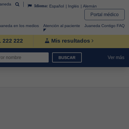
uaneda
Idioma:
Español
Inglés
Alemán
Portal médico
uaneda en los medios
Atención al paciente
Juaneda Contigo FAQ
1 222 222
Mis resultados
Ver más
BUSCAR