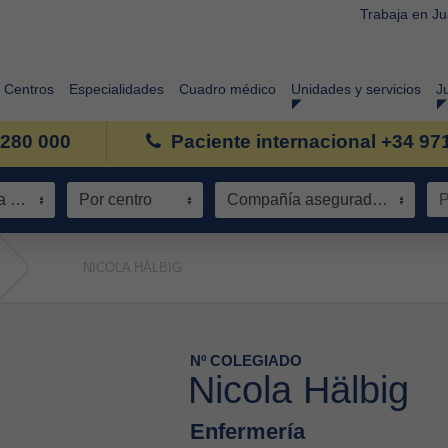
Trabaja en J
Centros
Especialidades
Cuadro médico
Unidades y servicios
J
 280 000
Paciente internacional +34 97
Especialidad / Área de conocimiento
Por centro
Compañía aseguradora
NICOLA HÄLBIG
Nº COLEGIADO
Nicola Hälbig
Enfermería