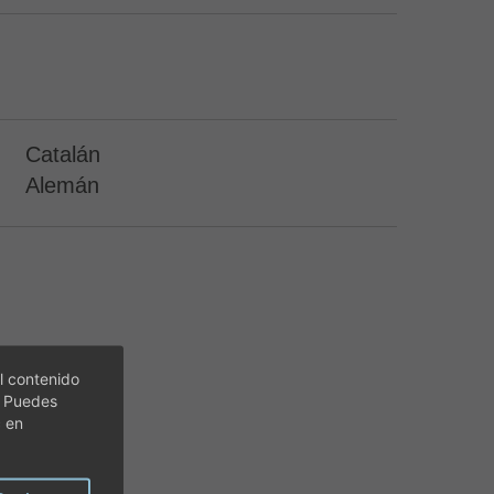
Catalán
Alemán
l contenido
. Puedes
c en