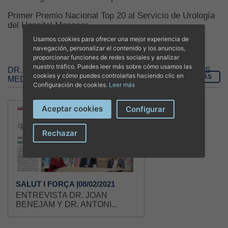
Primer Premio Nacional Top 20 al Servicio de Urología
del Hospital Manacor
Usamos cookies para ofrecer una mejor experiencia de
navegación, personalizar el contenido y los anuncios,
proporcionar funciones de redes sociales y analizar
nuestro tráfico. Puedes leer más sobre cómo usamos las
DR. ANTONIO SERVERA RUIZ DE VELASCO EN LOS
cookies y cómo puedes controlarlas haciendo clic en
VER MÁS
MEDIOS
Configuración de cookies.
Leer más
Aceptar cookies
Configurar
Rechazar
SALUT I FORÇA |08/02/2021
ENTREVISTA DR. JOAN
BENEJAM Y DR. ANTONI...