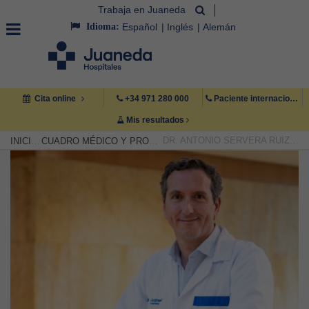
Trabaja en Juaneda
Idioma:
Español
Inglés
Alemán
Cita online
+34 971 280 000
Paciente internacional +34 971 222 222
Mis resultados
DR. ANTONIO SERVERA RUIZ DE VELASCO
INICIO
CUADRO MÉDICO Y PROFESIONAL