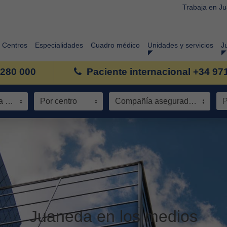
Trabaja en J
Centros
Especialidades
Cuadro médico
Unidades y servicios
J
 280 000
Paciente internacional +34 97
Especialidad / Área de conocimiento
Por centro
Compañía aseguradora
Juaneda en los medios