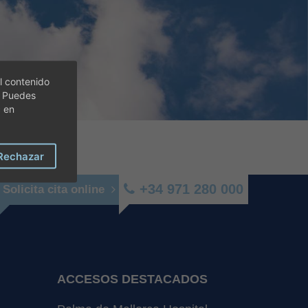
l contenido
. Puedes
c en
Rechazar
+34 971 280 000
Solicita cita online
ACCESOS DESTACADOS