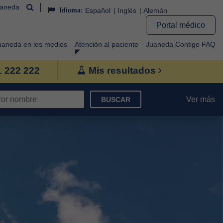
uaneda
Idioma:
Español
Inglés
Alemán
Portal médico
uaneda en los medios
Atención al paciente
Juaneda Contigo FAQ
1 222 222
Mis resultados
Ver más
BUSCAR