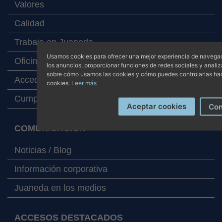
Valores
Calidad
Trabaja en Juaneda
Usamos cookies para ofrecer una mejor experiencia de navegaci
Oficinas
los anuncios, proporcionar funciones de redes sociales y analiz
sobre cómo usamos las cookies y cómo puedes controlarlas hac
Accede a tu correo
cookies.
Leer más
Cumplimiento Corporativo
Aceptar cookies
Con
COMUNICACIÓN
Noticias / Blog
Información corporativa
Juaneda en los medios
ACCESOS DESTACADOS