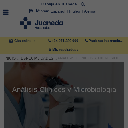
Trabaja en Juaneda
Idioma:
Español
Inglés
Alemán
Cita online
+34 971 280 000
Paciente internacional +34 971 222 222
Mis resultados
ANÁLISIS CLÍNICOS Y MICROBIOLOGÍA
INICIO
ESPECIALIDADES
Análisis Clínicos y Microbiología