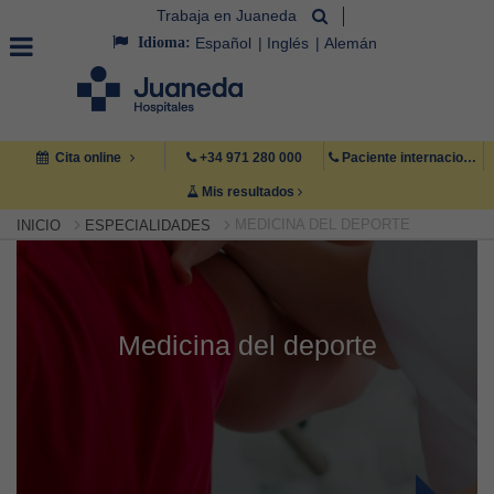
Trabaja en Juaneda
Idioma:
Español
Inglés
Alemán
Cita online
+34 971 280 000
Paciente internacional +34 971 222 222
Mis resultados
MEDICINA DEL DEPORTE
INICIO
ESPECIALIDADES
Medicina del deporte