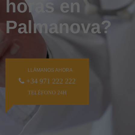
horas en
Palmanova?
LLÁMANOS AHORA
+34 971 222 222
TELÉFONO 24H