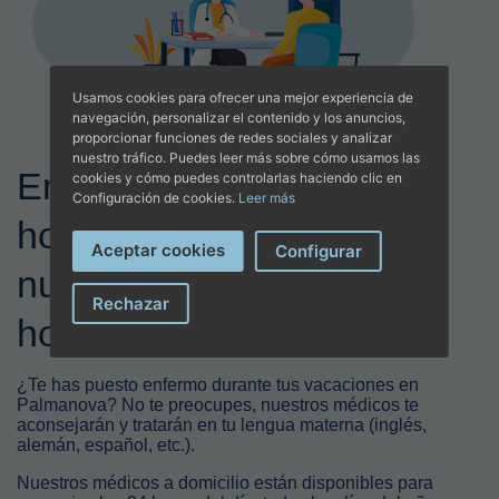
Usamos cookies para ofrecer una mejor experiencia de
navegación, personalizar el contenido y los anuncios,
proporcionar funciones de redes sociales y analizar
nuestro tráfico. Puedes leer más sobre cómo usamos las
Encuentra tu médico 24
cookies y cómo puedes controlarlas haciendo clic en
Configuración de cookies.
Leer más
horas en Mallorca en
Aceptar cookies
Configurar
nuestros centros y
Rechazar
hospitales colaboradores
¿Te has puesto enfermo durante tus vacaciones en
Palmanova? No te preocupes, nuestros médicos te
aconsejarán y tratarán en tu lengua materna (inglés,
alemán, español, etc.).
Nuestros médicos a domicilio están disponibles para