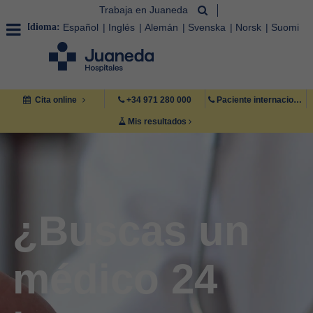
Trabaja en Juaneda
Idioma:
Español
Inglés
Alemán
Svenska
Norsk
Suomi
Cita online
+34 971 280 000
Paciente internacional +34 971 222 222
Mis resultados
¿Buscas un
médico 24