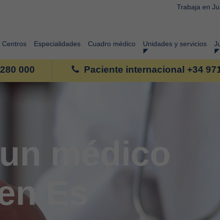
Trabaja en J
Centros
Especialidades
Cuadro médico
Unidades y servicios
J
 280 000
Paciente internacional +34 97
un médico
 en Es