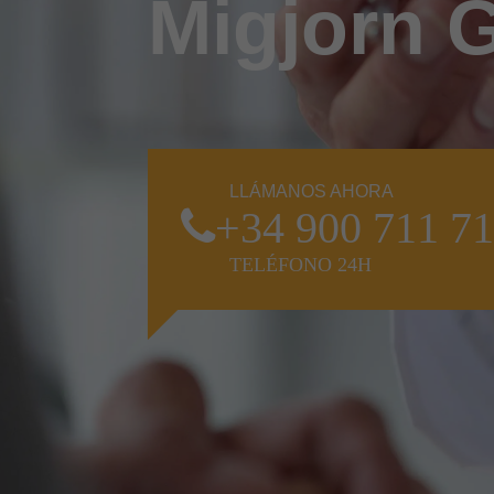
Migjorn 
LLÁMANOS AHORA
+34 900 711 7
TELÉFONO 24H