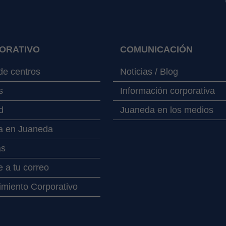
ORATIVO
COMUNICACIÓN
e centros
Noticias / Blog
s
Información corporativa
d
Juaneda en los medios
a en Juaneda
as
 a tu correo
miento Corporativo