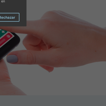
c en
Rechazar