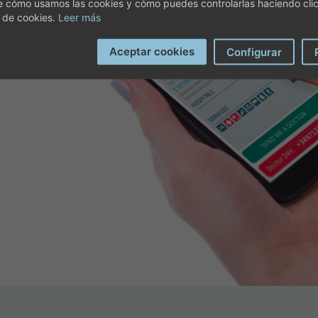
e cómo usamos las cookies y cómo puedes controlarlas haciendo cli
 de cookies.
Leer más
vés de la App de Juaneda. Con
Aceptar cookies
Configurar
ca e indicarnos tu posición
calicen de manera más eficaz.