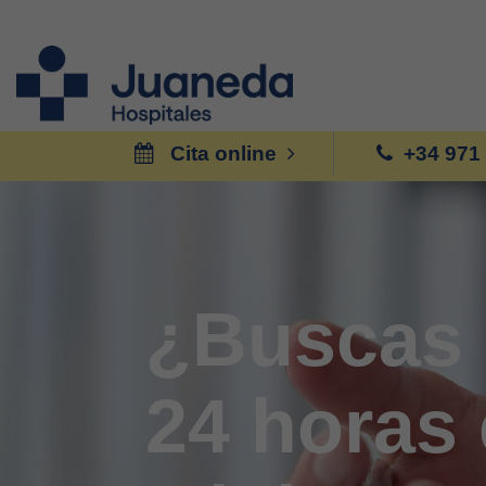
Cita online
+34 971
¿Buscas 
24 horas