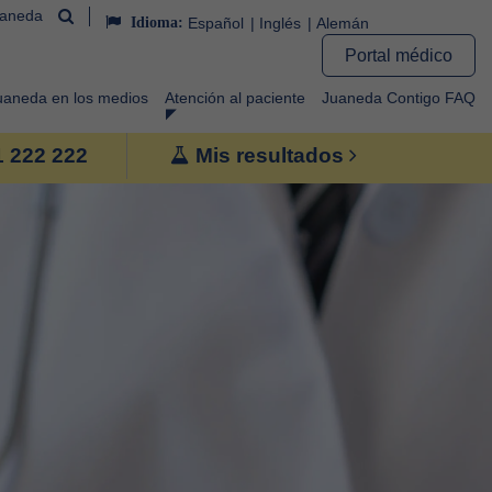
uaneda
Idioma:
Español
Inglés
Alemán
Portal médico
uaneda en los medios
Atención al paciente
Juaneda Contigo FAQ
1 222 222
Mis resultados