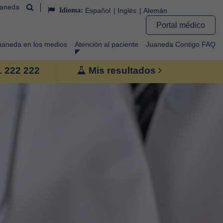
uaneda
Idioma:
Español
Inglés
Alemán
Portal médico
uaneda en los medios
Atención al paciente
Juaneda Contigo FAQ
1 222 222
Mis resultados