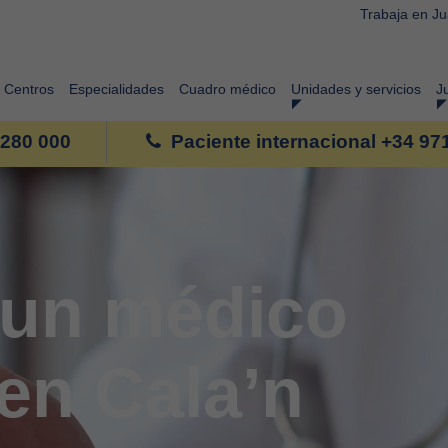
Trabaja en J
Centros
Especialidades
Cuadro médico
Unidades y servicios
J
 280 000
Paciente internacional +34 97
un médico
en Cala’n