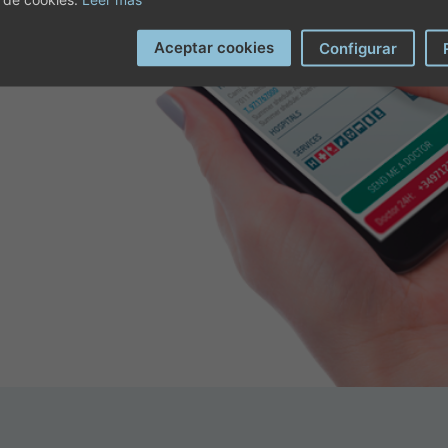
vés de la App de Juaneda. Con
Aceptar cookies
Configurar
ca e indicarnos tu posición
calicen de manera más eficaz.