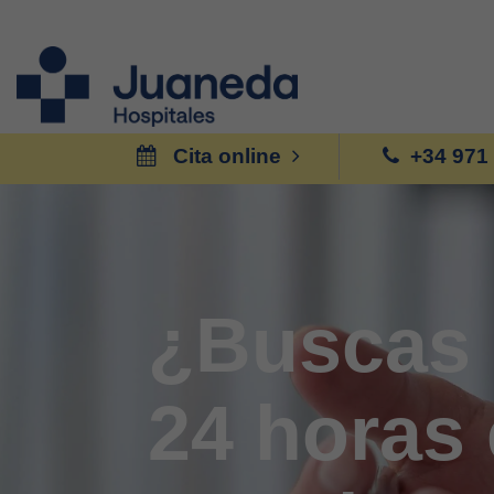
Cita online
+34 971
¿Buscas 
24 horas 