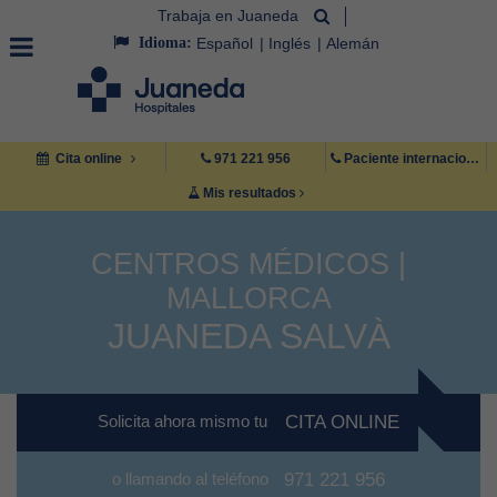
Trabaja en Juaneda
Idioma:
Español
Inglés
Alemán
Cita online
971 221 956
Paciente internacional +34 971 222 222
Mis resultados
CENTROS MÉDICOS |
MALLORCA
JUANEDA SALVÀ
Solicita ahora mismo tu
CITA ONLINE
o llamando al teléfono
971 221 956