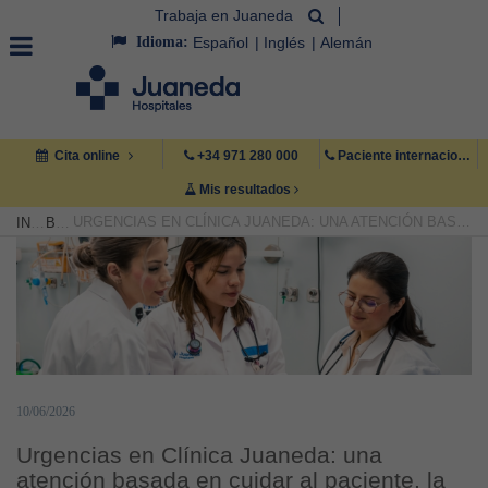
Trabaja en Juaneda
Idioma:
Español
Inglés
Alemán
Cita online
+34 971 280 000
Paciente internacional +34 971 222 222
Mis resultados
URGENCIAS EN CLÍNICA JUANEDA: UNA ATENCIÓN BASADA EN CUIDAR AL PACIENTE, LA MEJOR ATENCIÓN MÉDICA Y TECNOLOGÍA
INICIO
BLOG
10/06/2026
Urgencias en Clínica Juaneda: una
atención basada en cuidar al paciente, la