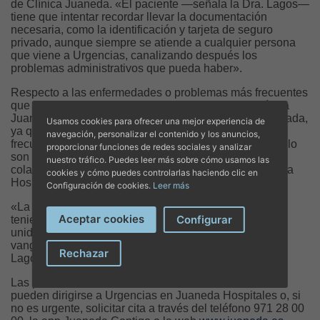
de Clínica Juaneda. «El paciente —señala la Dra. Lagos—
tiene que intentar recordar llevar la documentación
necesaria, como la identificación y tarjeta de seguro
privado, aunque siempre se atiende a cualquier persona
que viene a Urgencias, canalizando después los
problemas administrativos que pueda haber».
Respecto a las enfermedades o problemas más frecuentes
que se atienden en el Servicio de Urgencias de Clínica
Juaneda, la Dra. Lagos señala que «varían por temporada,
Usamos cookies para ofrecer una mejor experiencia de
ya que los traumatismos e intoxicaciones son más
navegación, personalizar el contenido y los anuncios,
frecuentes en verano y las enfermedades respiratorias lo
proporcionar funciones de redes sociales y analizar
son en invierno». El servicio cuenta con una estrecha
nuestro tráfico. Puedes leer más sobre cómo usamos las
colaboración con las ambulancias urgentes de Juaneda
cookies y cómo puedes controlarlas haciendo clic en
Hospitales.
Configuración de cookies.
Leer más
«La humanización ante el paciente y su enfermedad,
Aceptar cookies
Configurar
teniendo muy presente que "curar empieza en cuidar",
unida a la excelencia profesional y la tecnología de
vanguardia es lo que nos mueve», concluye la Dra.
Rechazar
Lagos.
Las personas interesadas en acceder a este servicio
pueden dirigirse a Urgencias en Juaneda Hospitales o, si
no es urgente, solicitar cita a través del teléfono 971 28 00