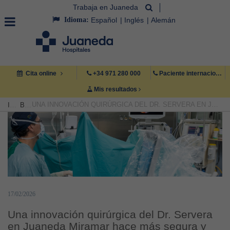
Trabaja en Juaneda
Idioma:
Español
Inglés
Alemán
Cita online
+34 971 280 000
Paciente internacional +34 971 222 222
Mis resultados
UNA INNOVACIÓN QUIRÚRGICA DEL DR. SERVERA EN JUANEDA MIRAMAR HACE MÁS SEGURA Y RÁPIDA LA CIRUGÍA PARA LAS PIEDRAS EN EL RIÑÓN
INICIO
BLOG
17/02/2026
Una innovación quirúrgica del Dr. Servera
en Juaneda Miramar hace más segura y