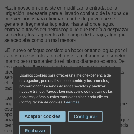
«La innovación consiste en modificar la entrada de la
irrigación, necesaria para el lavado continuo de la zona de
intervención y para eliminar la nube de polvo que se
genera al fragmentar la piedra. Hasta ahora el agua
entraba a través del nefroscopio, lo que tendía a desplazar
la piedra y los fragmentos del campo de trabajo, algo que
se aceptaba como un mal menor».
«El nuevo enfoque consiste en hacer entrar el agua por el
catéter que se coloca en el uréter, ampliando su diámetro
interno pero manteniendo el mismo diámetro externo. De
este modo el flujo se invierte y el agua ya no aleja la
piedra del campo de intervención. La cirugía resulta más
Usamos cookies para ofrecer una mejor experiencia de
sencilla para el cirujano y, como consecuencia, más
navegación, personalizar el contenido y los anuncios,
eficiente y segura, con una mejor recuperación para el
proporcionar funciones de redes sociales y analizar
paciente».
nuestro tráfico. Puedes leer más sobre cómo usamos las
cookies y cómo puedes controlarlas haciendo clic en
Las ventajas específicas para el cirujano son que «la
Configuración de cookies.
Leer más
irrigación es continua, no se interrumpe, el medio siempre
está limpio y no se pierde agua. Los fragmentos no se
apartan ni migran a otras partes del riñón, sino que son
Aceptar cookies
Configurar
arrastrados por la corriente hacia el lugar de trabajo, lo que
permite intervenir con mayor control y utilizar más potencia
Rechazar
con mayor seguridad».