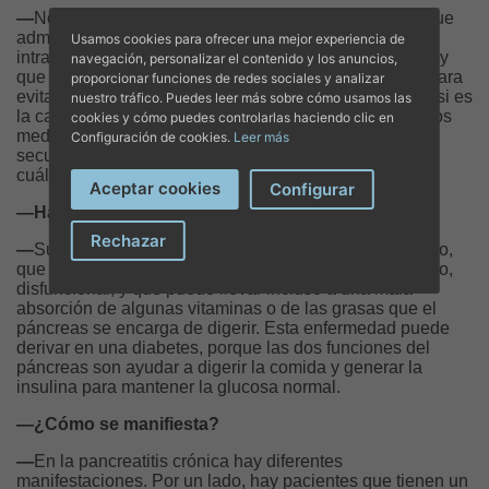
—
No tiene un tratamiento como tal, se sabe que hay que
administrar una abundante cantidad de fluidos
Usamos cookies para ofrecer una mejor experiencia de
intravenosos para mejorar la perfusión pancreática. Hay
navegación, personalizar el contenido y los anuncios,
que tratar las complicaciones que van apareciendo y para
proporcionar funciones de redes sociales y analizar
evitar que vuelva a ocurrir, hay que operar la vesícula, si es
nuestro tráfico. Puedes leer más sobre cómo usamos las
la causa, o dejar de beber alcohol. También hay muchos
cookies y cómo puedes controlarlas haciendo clic en
medicamentos que pueden provocar como efecto
Configuración de cookies.
Leer más
secundario una pancreatitis. Siempre debemos buscar
cuál es la causa del cuadro.
Aceptar cookies
Configurar
—Hay una pancreatitis crónica…
Rechazar
—
Suele ser una inflamación, ya mantenida en el tiempo,
que hace que el páncreas se atrofie, se vuelva pequeño,
disfuncional, y que puede llevar incluso a una mala
absorción de algunas vitaminas o de las grasas que el
páncreas se encarga de digerir. Esta enfermedad puede
derivar en una diabetes, porque las dos funciones del
páncreas son ayudar a digerir la comida y generar la
insulina para mantener la glucosa normal.
—¿Cómo se manifiesta?
—
En la pancreatitis crónica hay diferentes
manifestaciones. Por un lado, hay pacientes que tienen un