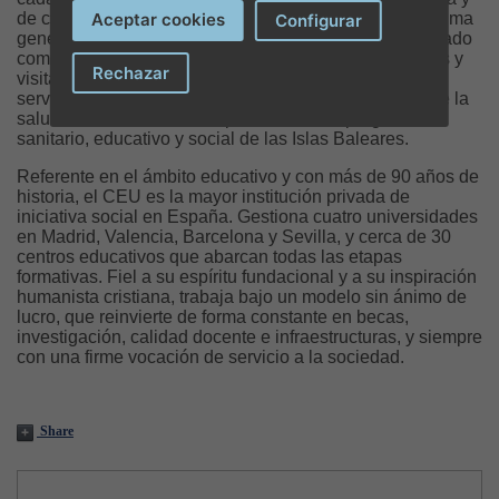
Aceptar cookies
de calidad. Su apuesta por la tecnología médica de última
Configurar
generación y la excelencia asistencial le han consolidado
como referente de la atención sanitaria para residentes y
Rechazar
visitantes. Hoy, esa experiencia se pone también al
servicio de la formación de los futuros profesionales de la
salud, reafirmando su compromiso con el progreso
sanitario, educativo y social de las Islas Baleares.
Referente en el ámbito educativo y con más de 90 años de
historia, el CEU es la mayor institución privada de
iniciativa social en España. Gestiona cuatro universidades
en Madrid, Valencia, Barcelona y Sevilla, y cerca de 30
centros educativos que abarcan todas las etapas
formativas. Fiel a su espíritu fundacional y a su inspiración
humanista cristiana, trabaja bajo un modelo sin ánimo de
lucro, que reinvierte de forma constante en becas,
investigación, calidad docente e infraestructuras, y siempre
con una firme vocación de servicio a la sociedad.
Share