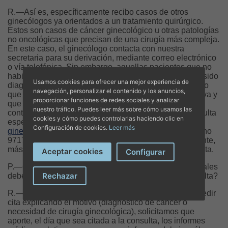
R.—Así es, específicamente recibo casos de otros
ginecólogos ya orientados a un tratamiento quirúrgico.
Estos son casos de cáncer ginecológico u otras patologías
no oncológicas que precisan de una cirugía más compleja.
En este caso, el ginecólogo contacta con nuestra
secretaria para su derivación, mediante correo electrónico
o vía telefónica. Sin embargo, aquellas pacientes que no
habiendo sido derivadas por su ginecólogo y que han sido
Usamos cookies para ofrecer una mejor experiencia de
diagnosticadas de cáncer ginecológico o de un proceso
navegación, personalizar el contenido y los anuncios,
que requiera cirugía ginecológica mínimamente invasiva y
proporcionar funciones de redes sociales y analizar
que quieran una segunda opinión pueden ponerse un
nuestro tráfico. Puedes leer más sobre cómo usamos las
contacto de la misma manera, solicitándome una consulta
cookies y cómo puedes controlarlas haciendo clic en
específica mediante correo electrónico
Configuración de cookies.
Leer más
ginecologia.miramar@juaneda.es
o llamando al teléfono
971767248. Tras ello serán citadas de una forma urgente,
más aún en caso de cáncer ginecológico, en mi consulta.
Aceptar cookies
Configurar
P.—Concretando para las pacientes: ¿Qué pasos iniciales
Rechazar
deben seguir y cómo prepararse mejor para una consulta?
R.—Si no vienen derivadas por un ginecólogo y tras pedir
cita explicando el motivo (diagnóstico de cáncer o
necesidad de cirugía ginecológica), solicitamos que
aporte, el día que sea citada a la consulta, los informes