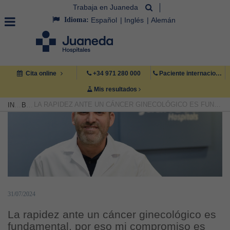
Trabaja en Juaneda
Idioma:
Español
Inglés
Alemán
Cita online
+34 971 280 000
Paciente internacional +34 971 222 222
Mis resultados
LA RAPIDEZ ANTE UN CÁNCER GINECOLÓGICO ES FUNDAMENTAL, POR ESO MI COMPROMISO ES OPERAR ANTES DE DOS SEMANAS
INICIO
BLOG
31/07/2024
La rapidez ante un cáncer ginecológico es
fundamental, por eso mi compromiso es