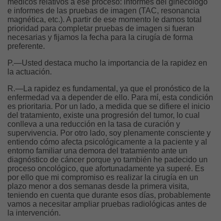
médicos relativos a ese proceso: informes del ginecólogo
e informes de las pruebas de imagen (TAC, resonancia
magnética, etc.). A partir de ese momento le damos total
prioridad para completar pruebas de imagen si fueran
necesarias y fijamos la fecha para la cirugía de forma
preferente.
P.—Usted destaca mucho la importancia de la rapidez en
la actuación.
R.—La rapidez es fundamental, ya que el pronóstico de la
enfermedad va a depender de ello. Para mí, esta condición
es prioritaria. Por un lado, a medida que se difiere el inicio
del tratamiento, existe una progresión del tumor, lo cual
conlleva a una reducción en la tasa de curación y
supervivencia. Por otro lado, soy plenamente consciente y
entiendo cómo afecta psicológicamente a la paciente y al
entorno familiar una demora del tratamiento ante un
diagnóstico de cáncer porque yo también he padecido un
proceso oncológico, que afortunadamente ya superé. Es
por ello que mi compromiso es realizar la cirugía en un
plazo menor a dos semanas desde la primera visita,
teniendo en cuenta que durante esos días, probablemente
vamos a necesitar ampliar pruebas radiológicas antes de
la intervención.