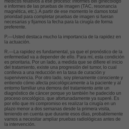
médicos relativos a ese proceso: informes del ginecólogo
e informes de las pruebas de imagen (TAC, resonancia
magnética, etc.). A partir de ese momento le damos total
prioridad para completar pruebas de imagen si fueran
necesarias y fijamos la fecha para la cirugía de forma
preferente.
P.—Usted destaca mucho la importancia de la rapidez en
la actuación.
R.—La rapidez es fundamental, ya que el pronóstico de la
enfermedad va a depender de ello. Para mí, esta condición
es prioritaria. Por un lado, a medida que se difiere el inicio
del tratamiento, existe una progresión del tumor, lo cual
conlleva a una reducción en la tasa de curación y
supervivencia. Por otro lado, soy plenamente consciente y
entiendo cómo afecta psicológicamente a la paciente y al
entorno familiar una demora del tratamiento ante un
diagnóstico de cáncer porque yo también he padecido un
proceso oncológico, que afortunadamente ya superé. Es
por ello que mi compromiso es realizar la cirugía en un
plazo menor a dos semanas desde la primera visita,
teniendo en cuenta que durante esos días, probablemente
vamos a necesitar ampliar pruebas radiológicas antes de
la intervención.