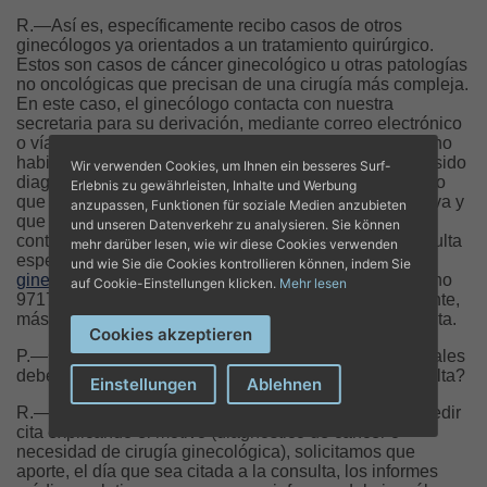
R.—Así es, específicamente recibo casos de otros
ginecólogos ya orientados a un tratamiento quirúrgico.
Estos son casos de cáncer ginecológico u otras patologías
no oncológicas que precisan de una cirugía más compleja.
En este caso, el ginecólogo contacta con nuestra
secretaria para su derivación, mediante correo electrónico
o vía telefónica. Sin embargo, aquellas pacientes que no
habiendo sido derivadas por su ginecólogo y que han sido
Wir verwenden Cookies, um Ihnen ein besseres Surf-
diagnosticadas de cáncer ginecológico o de un proceso
Erlebnis zu gewährleisten, Inhalte und Werbung
que requiera cirugía ginecológica mínimamente invasiva y
anzupassen, Funktionen für soziale Medien anzubieten
que quieran una segunda opinión pueden ponerse un
und unseren Datenverkehr zu analysieren. Sie können
contacto de la misma manera, solicitándome una consulta
mehr darüber lesen, wie wir diese Cookies verwenden
específica mediante correo electrónico
und wie Sie die Cookies kontrollieren können, indem Sie
ginecologia.miramar@juaneda.es
o llamando al teléfono
auf Cookie-Einstellungen klicken.
Mehr lesen
971767248. Tras ello serán citadas de una forma urgente,
más aún en caso de cáncer ginecológico, en mi consulta.
Cookies akzeptieren
P.—Concretando para las pacientes: ¿Qué pasos iniciales
deben seguir y cómo prepararse mejor para una consulta?
Einstellungen
Ablehnen
R.—Si no vienen derivadas por un ginecólogo y tras pedir
cita explicando el motivo (diagnóstico de cáncer o
necesidad de cirugía ginecológica), solicitamos que
aporte, el día que sea citada a la consulta, los informes