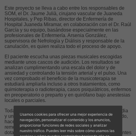
Este proyecto se lleva a cabo entre los responsables de
SOM, el Dr. Jaume Julià, cirujano vascular de Juaneda
Hospitales, y Pep Ribas, director de Enfermería de
Hospital Juaneda Miramar, en colaboración con el Dr. Raúl
García y su equipo, basándose especialmente en las
profesionales de Enfermería. Arsenia González,
supervisora de Nefrología y Diálisis y responsable de la
canulación, es quien realiza todo el proceso de apoyo.
El paciente escucha unas piezas musicales escogidas
mediante unos cascos de audición. Los resultados se
analizan cumplimentando una escala del dolor y de
ansiedad y controlando la tensión arterial y el pulso. Una
vez comprobado el beneficio de la musicoterapia se
estudiará ampliarla incluso a otros tratamientos, como
quimioterapia o radioterapia, casos psiquiátricos, enfermos
en preoperatorio o preparto y en quirófano bajo anestesias
locales o parciales.
Todas estas medidas, junto con tecnología de vanguardia
Usamos cookies para ofrecer una mejor experiencia de
y un equipo profesional altamente cualificado y motivado,
navegación, personalizar el contenido y los anuncios,
hacen que este servicio, con 40 años de experiencia,
proporcionar funciones de redes sociales y analizar
remodelado en 2017, con vistas al mar y luz natural,
nuestro tráfico. Puedes leer más sobre cómo usamos las
dotado con 29 puestos de tratamiento, tanto para pacientes