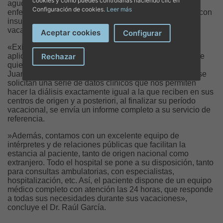
cookies y cómo puedes controlarlas haciendo clic en
agudos como crónicos, sea la mejor opción para los
Configuración de cookies.
Leer más
enfermos renales baleares, pero también para turistas con
insuficiencia renal y necesidad de diálisis durante sus
vacaciones.
Aceptar cookies
Configurar
«Existe un protocolo —explica el Dr. García— en
Rechazar
aplicación del cual, cuando los hospitales habituales de
quienes van a venir de vacaciones y se dializarán en
Juaneda Miramar se ponen en contacto con nosotros, se
solicitan una serie de datos clínicos que nos permiten
hacer la diálisis exactamente igual a la que reciben en sus
centros de origen y a posteriori, al finalizar su período
vacacional, se envía un informe completo a su servicio de
referencia.
»Además, contamos con un excelente equipo de
intérpretes y de relaciones públicas que facilitan la
estancia al paciente, tanto de origen nacional como
extranjero. Todo el hospital se pone a su disposición, tanto
para consultas ambulatorias, con especialistas,
hospitalización, etc. Así, el paciente dispone de un equipo
médico completo con atención las 24 horas, que responde
a todas sus necesidades durante sus vacaciones»,
concluye el Dr. Raúl García.