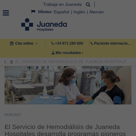
Trabaja en Juaneda
Idioma:
Español
Inglés
Alemán
Cita online
+34 971 280 000
Paciente internacional +34 971 222 222
Mis resultados
EL SERVICIO DE HEMODIÁLISIS DE JUANEDA HOSPITALES DESARROLLA PROGRAMAS PIONEROS DE MUSICOTERAPIA, REDUCCIÓN DE INFECCIONES Y CONTROL DE SODIO EN CADA TRATAMIENTO
INICIO
BLOG
06/06/2023
El Servicio de Hemodiálisis de Juaneda
Hospitales desarrolla programas pioneros