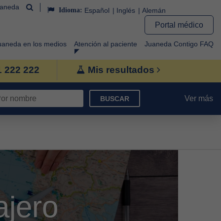
uaneda
Idioma:
Español
Inglés
Alemán
Portal médico
uaneda en los medios
Atención al paciente
Juaneda Contigo FAQ
1 222 222
Mis resultados
Ver más
BUSCAR
ajero