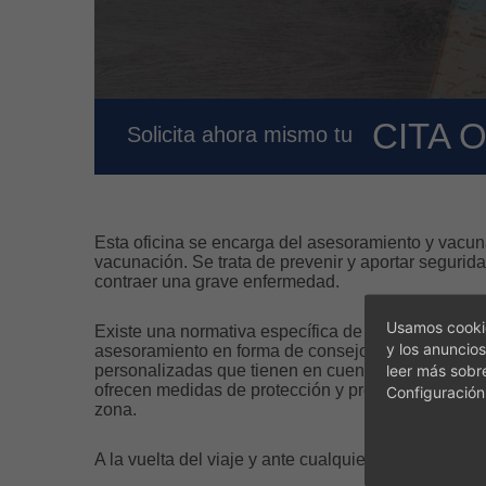
CITA 
Solicita ahora mismo tu
Esta oficina se encarga del asesoramiento y vacuna
vacunación. Se trata de prevenir y aportar segurida
contraer una grave enfermedad.
Usamos cookie
Existe una normativa específica de vacunación dep
y los anuncios
asesoramiento en forma de consejos y pautas para 
leer más sobr
personalizadas que tienen en cuenta el lugar de dest
ofrecen medidas de protección y precauciones higié
Configuración
zona.
A la vuelta del viaje y ante cualquier sintomatologí