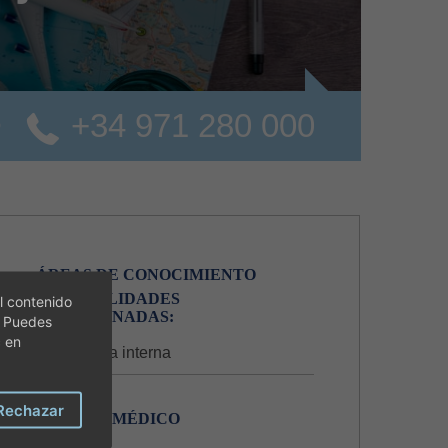
+34 971 280 000
o
ÁREAS DE CONOCIMIENTO
ESPECIALIDADES
l contenido
RELACIONADAS:
. Puedes
c en
Medicina interna
Rechazar
CUADRO MÉDICO