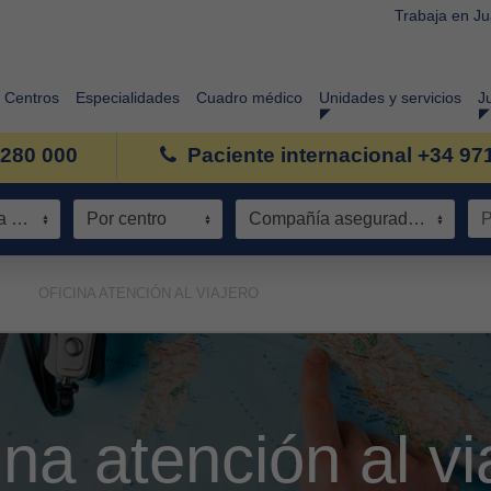
Trabaja en J
Centros
Especialidades
Cuadro médico
Unidades y servicios
J
 280 000
Paciente internacional +34 97
Especialidad / Área de conocimiento
Por centro
Compañía aseguradora
OFICINA ATENCIÓN AL VIAJERO
ina atención al vi