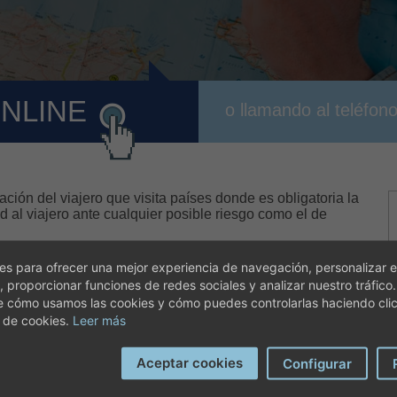
ONLINE
o llamando al teléfon
ción del viajero que visita países donde es obligatoria la
d al viajero ante cualquier posible riesgo como el de
s para ofrecer una mejor experiencia de navegación, personalizar e
endiendo el país que se visita. Esta oficina ofrece además
, proporcionar funciones de redes sociales y analizar nuestro tráfico
antes y después, del viaje. Se trata de recomendaciones
e cómo usamos las cookies y cómo puedes controlarlas haciendo cli
ino y las características del usuario. Entre ellas se
nicas respecto a la hidratación y los alimentos de cada
 de cookies.
Leer más
Aceptar cookies
Configurar
a adversa, el mismo equipo se encarga de tratar al viajero.