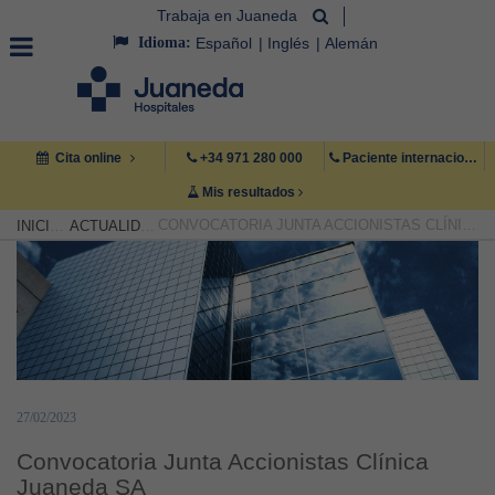
Trabaja en Juaneda
Idioma:
Español
Inglés
Alemán
Cita online
+34 971 280 000
Paciente internacional +34 971 222 222
Mis resultados
CONVOCATORIA JUNTA ACCIONISTAS CLÍNICA JUANEDA SA
INICIO
ACTUALIDAD
27/02/2023
Convocatoria Junta Accionistas Clínica
Juaneda SA