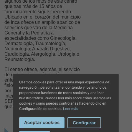
algunos de los retos de este centro
que tras más de 15 años de
funcionamiento sigue creciendo.
Ubicado en el corazón del municipio
de Inca ofrece un amplio abanico de
servicios que van de la Medicina
General y la Pediatría a
especialidades como Ginecología,
Dermatología, Traumatología,
Neumología, Aparato Digestivo,
Cardiología, Alergología, Urología o
Reumatología.
El centro ofrece, además, el servicio
de radiología y análisis clínicos,
enfermería y rehabilitación y
Usamos cookies para ofrecer una mejor experiencia de
fisioterapia. Su gestión está avalada
navegación, personalizar el contenido y los anuncios,
por las principales acreditaciones
proporcionar funciones de redes sociales y analizar
internacionales (ISO 9001:2000 Y
nuestro tráfico. Puedes leer más sobre cómo usamos las
SEP –Sanidad Privada Excelente-),
cookies y cómo puedes controlarlas haciendo clic en
que se renuevan anualmente.
Configuración de cookies.
Leer más
Aceptar cookies
Configurar