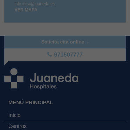
info.inca@juaneda.es
VER MAPA
Solicita cita online
971507777
MENÚ PRINCIPAL
Inicio
Centros