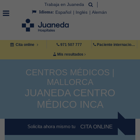
Trabaja en Juaneda
Idioma:
Español
Inglés
Alemán
Cita online
971 507 777
Paciente internacional +34 971 222 222
Mis resultados
CENTROS MÉDICOS |
MALLORCA
JUANEDA CENTRO
MÉDICO INCA
Solicita ahora mismo tu
CITA ONLINE