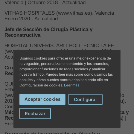
Valencia | Octubre 2018 - Actualidad
VITHAS HOSPITALES (www.vithas.es), Valencia |
Enero 2020 - Actualidad
Jefe de Sección de Cirugía Plástica y
Reconstructiva
HOSPITAL UNIVERISTARI I POLITECNIC LA FE
(www.hospital-lafe.com), Valencia | Agosto 2018 -
Actualidad
Usamos cookies para ofrecer una mejor experiencia de
navegación, personalizar el contenido y los anuncios,
Cirujano especialista en Cirugía Plástica y
proporcionar funciones de redes sociales y analizar
Reconstructiva
nuestro tráfico. Puedes leer más sobre cómo usamos las
cookies y cómo puedes controlarlas haciendo clic en
QUIRÓNSALUD (www.quironsalud.es), Valencia |
Configuración de cookies.
Leer más
Febrero 2017 - Noviembre 2018CLÍNICA CAVADAS
(www.clinicacavadas.es), Valencia | Julio 2009 - Julio
Aceptar cookies
Configurar
2018PRÁCTICA PRIVADA (www.alessandrothione.eu),
Como (Italia) | Octubre 2006 - Junio 2009
Director
Médico & Cirujano especialista en Cirugía Plástica y
Rechazar
Reconstructiva
CLÍNICA ARS MEDICA, Pavia (Italia) |
Enero 2006 - Diciembre 2008