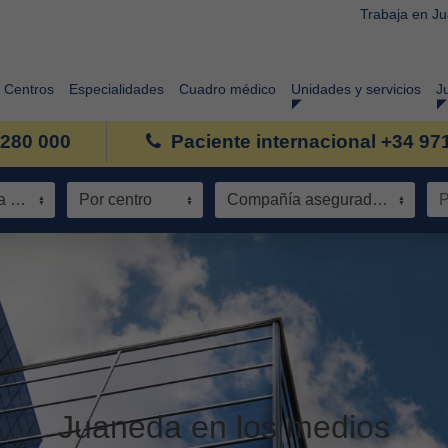
Trabaja en J
Centros
Especialidades
Cuadro médico
Unidades y servicios
J
 280 000
Paciente internacional +34 97
Especialidad / Área de conocimiento
Por centro
Compañía aseguradora
Juaneda en los medios