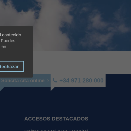
l contenido
. Puedes
c en
Rechazar
+34 971 280 000
Solicita cita online
ACCESOS DESTACADOS