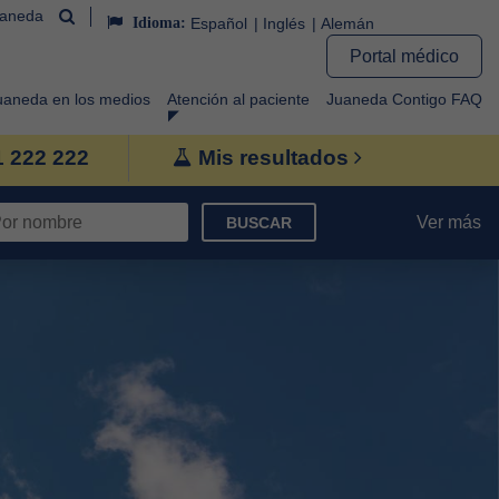
uaneda
Idioma:
Español
Inglés
Alemán
Portal médico
uaneda en los medios
Atención al paciente
Juaneda Contigo FAQ
1 222 222
Mis resultados
Ver más
BUSCAR